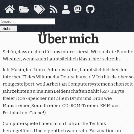
Springe
zum
Hauptinhalt
Submit
Über mich
Schön, dass du dich für uns interessierst. Wir sind die Familie
Wiedner, wenn auch hauptsächlich Masin hier schreibt.
Ich, Masin, bin Linux-Administrator, hauptsächlich bei der
internen IT des Wikimedia Deutschland e.V. Ich bin da eher so
reingestolpert, weil Arbeit an Computersystemen schon seit
Jahrzehnten zu meinen Leidenschaften zählt (627 KiByte
freier DOS-Speicher mit allem Drum und Dran wie
Maustreiber, Soundtreiber, CD-ROM-Treiber, EMM und
Festplatten-Cache!).
Computerspiele haben mich früh an die Technik
herangeführt. Und eigentlich war es die Faszination an